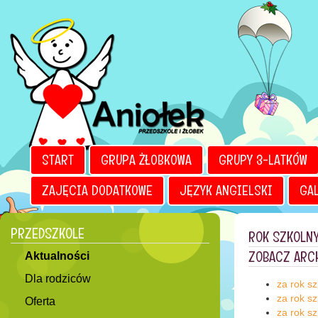
START
GRUPA ŻŁOBKOWA
GRUPY 3-LATKÓW
ZAJĘCIA DODATKOWE
JĘZYK ANGIELSKI
GA
CENNIK
DO POBRANIA
JĘZYK ANGIELSKI
PRZEDSZKOLE
ROK SZKOLNY
ZOBACZ ARC
Aktualności
Dla rodziców
za rok s
za rok s
Oferta
za rok s