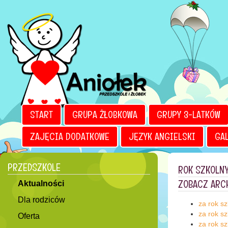
START
GRUPA ŻŁOBKOWA
GRUPY 3-LATKÓW
ZAJĘCIA DODATKOWE
JĘZYK ANGIELSKI
GA
CENNIK
DO POBRANIA
JĘZYK ANGIELSKI
PRZEDSZKOLE
ROK SZKOLNY
ZOBACZ ARC
Aktualności
Dla rodziców
za rok s
za rok s
Oferta
za rok s